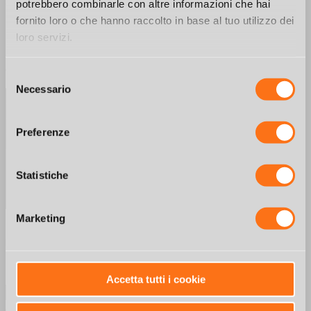
dei modelli diesel.
potrebbero combinarle con altre informazioni che hai
fornito loro o che hanno raccolto in base al tuo utilizzo dei
Per informazioni su questa serie contattateci telefonicamente o
loro servizi.
compilate i dati nella sezione sottostante
* campi obbligatori
Selezione
Necessario
del
consenso
Preferenze
Statistiche
Marketing
Per inviare il messaggio acconsentire al trattamento dei dati personali ai
sensi dell'art.13 del D. Lgs. 30/06/2003 n. 196 e del Regolamento UE
2016/679 (
Informativa
)
Accetta tutti i cookie