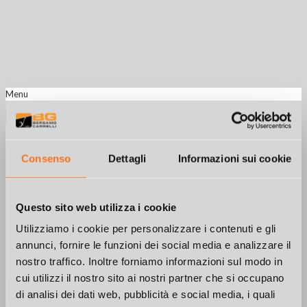
Menu
Baoli KBD25-35 KBG25-35
Consenso
Dettagli
Informazioni sui cookie
Descrizione
Questo sito web utilizza i cookie
Richiesta informazioni
Utilizziamo i cookie per personalizzare i contenuti e gli
annunci, fornire le funzioni dei social media e analizzare il
KBD 25-35 / KBG 25-35
nostro traffico. Inoltre forniamo informazioni sul modo in
I carrelli elevatori KBD/G 25-35 sono progettati per garantire affidabilità,
cui utilizzi il nostro sito ai nostri partner che si occupano
produttività ed economicità.
di analisi dei dati web, pubblicità e social media, i quali
La serie KBG 25-35 con motore GPL HDI offre le stesse capacità di carico