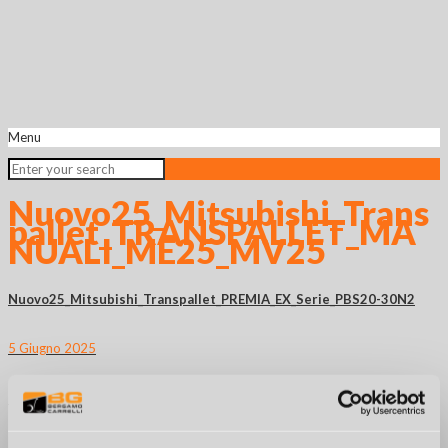
Menu
Nuovo25_Mitsubishi_Trans
pallet_TRANSPALLET_MA
NUALI_ME25_MV25
Nuovo25_Mitsubishi_Transpallet_PREMIA_EX_Serie_PBS20-30N2
5 Giugno 2025
Nuovo25_Mitsubishi_Trilaterali_ELEVIA_Serie_VNT11-20_XL
5 Giugno 2025